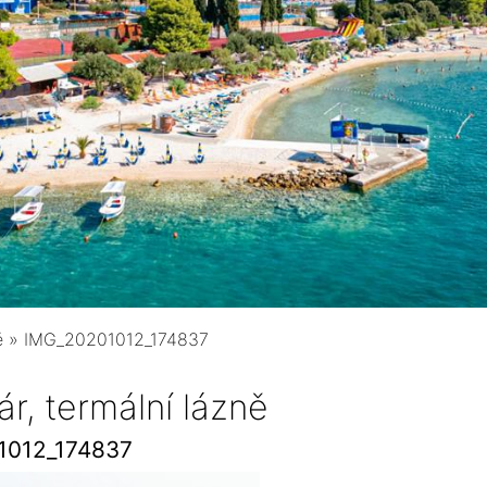
ě
»
IMG_20201012_174837
r, termální lázně
1012_174837