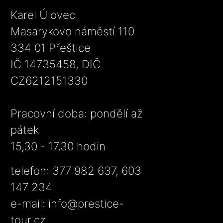
Karel Úlovec
Masarykovo náměstí 110
334 01 Přeštice
IČ 14735458, DIČ
CZ6212151330
Pracovní doba: pondělí až
pátek
15,30 - 17,30 hodin
telefon: 377 982 637, 603
147 234
e-mail:
info@prestice-
tour.cz