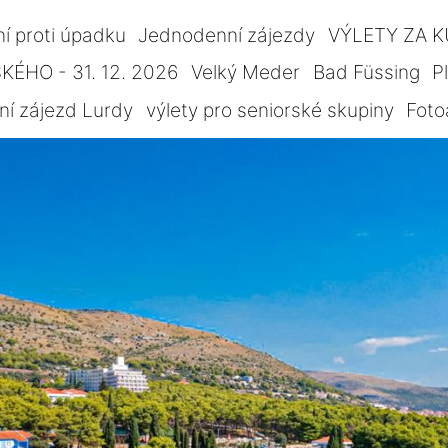
ní proti úpadku
Jednodenní zájezdy
VÝLETY ZA 
ÉHO - 31. 12. 2026
Velký Meder
Bad Füssing
P
ní zájezd Lurdy
výlety pro seniorské skupiny
Foto