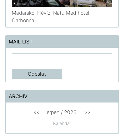
Maďarsko, Hévíz, NaturMed hotel
Carbonna
MAIL LIST
ARCHIV
<<
srpen
/
2026
>>
Kalendář