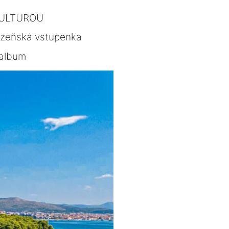
KULTUROU
lzeňská vstupenka
album