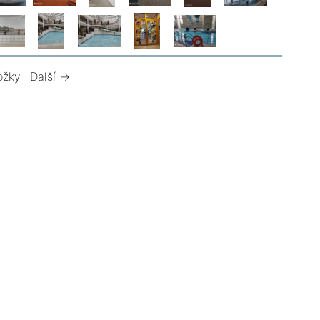
ožky
Další →