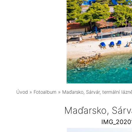
Úvod
»
Fotoalbum
»
Maďarsko, Sárvár, termální lázn
Maďarsko, Sárvá
IMG_2020