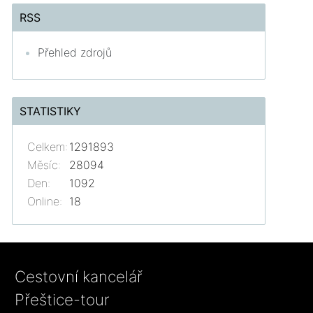
RSS
Přehled zdrojů
STATISTIKY
Celkem:
1291893
Měsíc:
28094
Den:
1092
Online:
18
Cestovní kancelář
Přeštice-tour