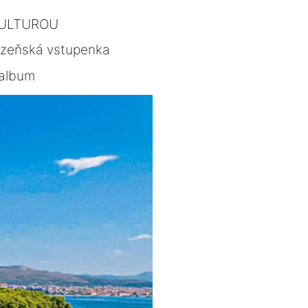
KULTUROU
lzeňská vstupenka
album