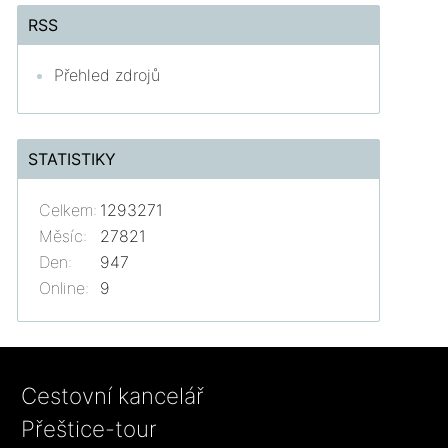
RSS
Přehled zdrojů
STATISTIKY
Celkem:
1293271
Měsíc:
27821
Den:
947
Online:
9
Cestovní kancelář
Přeštice-tour