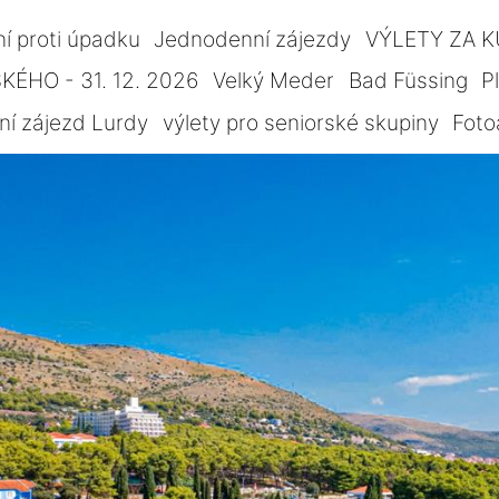
ní proti úpadku
Jednodenní zájezdy
VÝLETY ZA 
ÉHO - 31. 12. 2026
Velký Meder
Bad Füssing
P
ní zájezd Lurdy
výlety pro seniorské skupiny
Foto