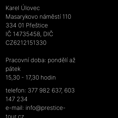
Karel Úlovec
Masarykovo náměstí 110
334 01 Přeštice
IČ 14735458, DIČ
CZ6212151330
Pracovní doba: pondělí až
pátek
15,30 - 17,30 hodin
telefon: 377 982 637, 603
147 234
e-mail:
info@prestice-
tour.cz