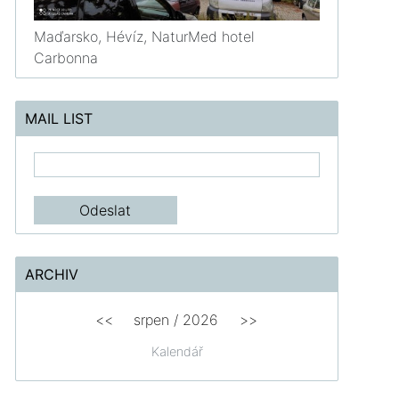
Maďarsko, Hévíz, NaturMed hotel
Carbonna
MAIL LIST
ARCHIV
<<
srpen
/
2026
>>
Kalendář