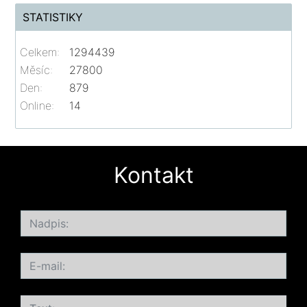
STATISTIKY
Celkem:
1294439
Měsíc:
27800
Den:
879
Online:
14
Kontakt