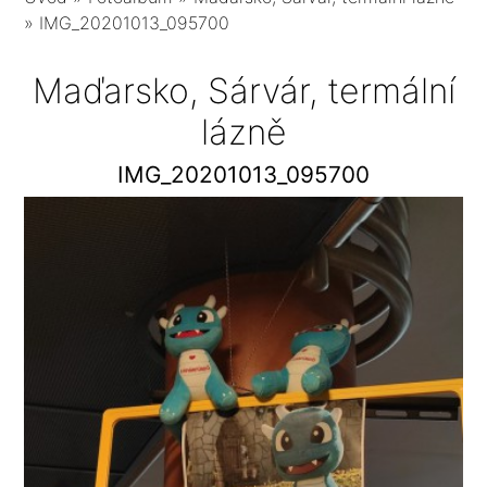
»
IMG_20201013_095700
Maďarsko, Sárvár, termální
lázně
IMG_20201013_095700