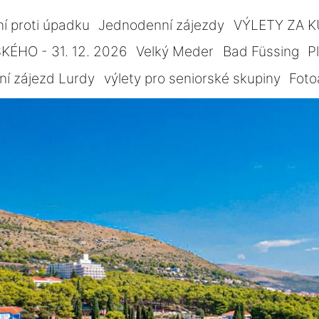
ní proti úpadku
Jednodenní zájezdy
VÝLETY ZA 
ÉHO - 31. 12. 2026
Velký Meder
Bad Füssing
P
ní zájezd Lurdy
výlety pro seniorské skupiny
Foto