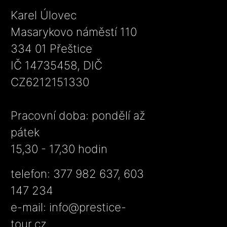
Karel Úlovec
Masarykovo náměstí 110
334 01 Přeštice
IČ 14735458, DIČ
CZ6212151330
Pracovní doba: pondělí až
pátek
15,30 - 17,30 hodin
telefon: 377 982 637, 603
147 234
e-mail:
info@prestice-
tour.cz