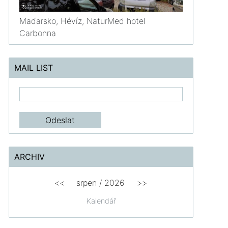
Maďarsko, Hévíz, NaturMed hotel
Carbonna
MAIL LIST
ARCHIV
<<
srpen
/
2026
>>
Kalendář