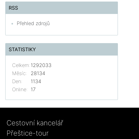
RSS
Přehled zdrojů
STATISTIKY
Celkem:
1292033
Měsíc:
28134
Den:
1134
Online:
17
Cestovní kancelář
Přeštice-tour