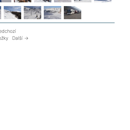
edchozí
ožky
Další →