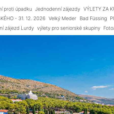
ní proti úpadku
Jednodenní zájezdy
VÝLETY ZA 
ÉHO - 31. 12. 2026
Velký Meder
Bad Füssing
P
ní zájezd Lurdy
výlety pro seniorské skupiny
Foto