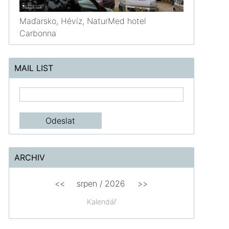
Maďarsko, Hévíz, NaturMed hotel
Carbonna
MAIL LIST
ARCHIV
<<
srpen
/
2026
>>
Kalendář