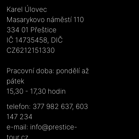
Karel Úlovec
Masarykovo náměstí 110
334 01 Přeštice
IČ 14735458, DIČ
CZ6212151330
Pracovní doba: pondělí až
pátek
15,30 - 17,30 hodin
telefon: 377 982 637, 603
147 234
e-mail:
info@prestice-
tour.cz