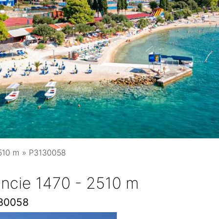
2510 m
»
P3130058
ancie 1470 - 2510 m
30058