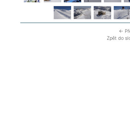
← Př
Zpět do sl