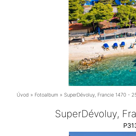
Úvod
»
Fotoalbum
»
SuperDévoluy, Francie 1470 - 
SuperDévoluy, Fr
P31