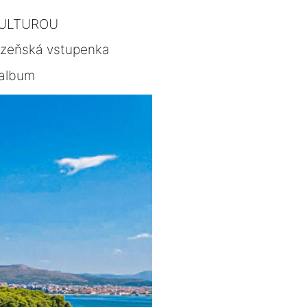
KULTUROU
lzeňská vstupenka
album