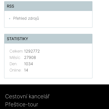
RSS
Přehled zdrojů
STATISTIKY
Celkem:
1292772
Měsíc:
27908
Den:
1034
Online:
14
Cestovní kancelář
Přeštice-tour