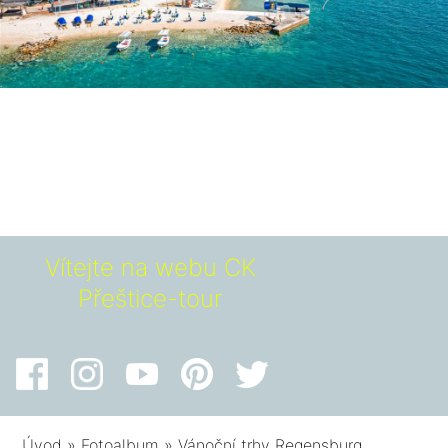
Vítejte na webu CK
Přeštice-tour
Úvod
»
Fotoalbum
»
Vánoční trhy Regensburg