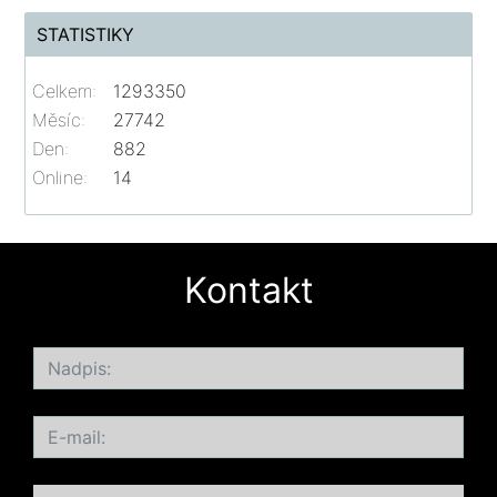
STATISTIKY
Celkem:
1293350
Měsíc:
27742
Den:
882
Online:
14
Kontakt