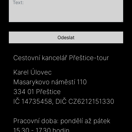
Cestovní kancelář Přeštice-tour
Karel Úlovec
Masarykovo náměstí 110
334 01 Přeštice
IČ 14735458, DIČ CZ6212151330
Pracovní doba: pondělí až pátek
15,30 - 17,30 hodin