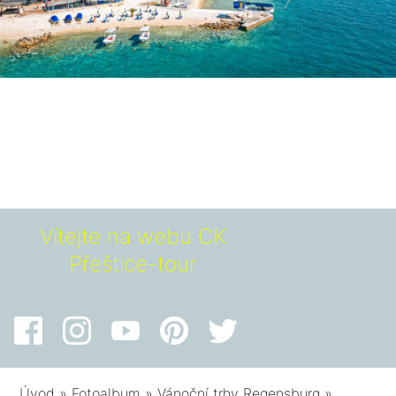
Vítejte na webu CK
Přeštice-tour
Úvod
»
Fotoalbum
»
Vánoční trhy Regensburg
»