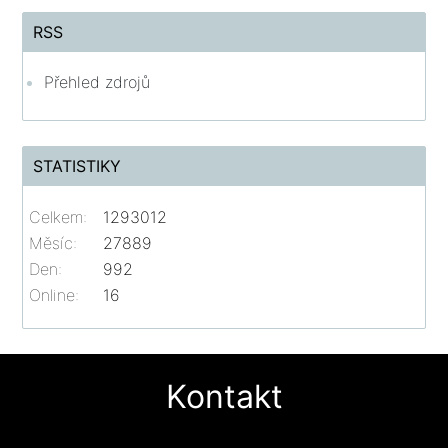
RSS
Přehled zdrojů
STATISTIKY
Celkem:
1293012
Měsíc:
27889
Den:
992
Online:
16
Kontakt