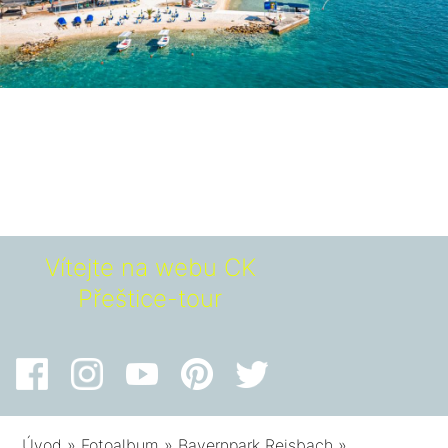
Vítejte na webu CK
Přeštice-tour
Úvod
»
Fotoalbum
»
Bayernpark Reisbach
»