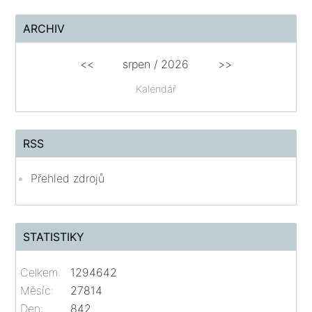
ARCHIV
<<
srpen
/
2026
>>
Kalendář
RSS
Přehled zdrojů
STATISTIKY
Celkem:
1294642
Měsíc:
27814
Den:
842