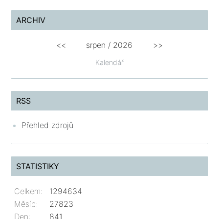
ARCHIV
<<
srpen
/
2026
>>
Kalendář
RSS
Přehled zdrojů
STATISTIKY
Celkem:
1294634
Měsíc:
27823
Den:
841