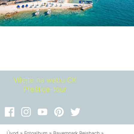
Vítejte na webu CK
Přeštice-tour
Úvod
»
Fotoalbum
»
Bayernpark Reisbach
»