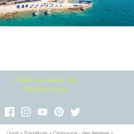
Vítejte na webu CK
Přeštice-tour
Úvod
»
Fotoalbum
»
Chanovice - den řemesel
»