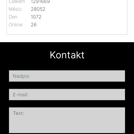
Celkem:
1291669
Měsíc:
28052
Den:
1072
Online:
26
Kontakt