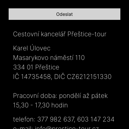
Cestovní kancelář Přeštice-tour
Karel Úlovec
Masarykovo náměstí 110
334 01 Přeštice
IČ 14735458, DIČ CZ6212151330
Pracovní doba: pondělí až pátek
15,30 - 17,30 hodin
telefon: 377 982 637, 603 147 234
e-mail:
info@prestice-tour.cz