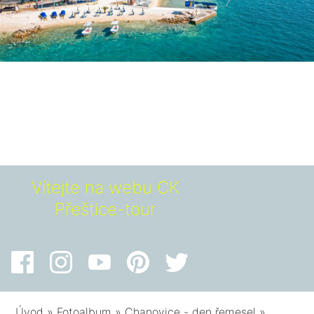
Vítejte na webu CK
Přeštice-tour
Úvod
»
Fotoalbum
»
Chanovice - den řemesel
»