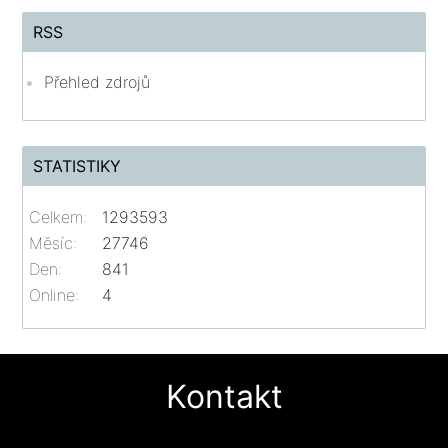
RSS
Přehled zdrojů
STATISTIKY
Celkem:
1293593
Měsíc:
27746
Den:
841
Online:
4
Kontakt