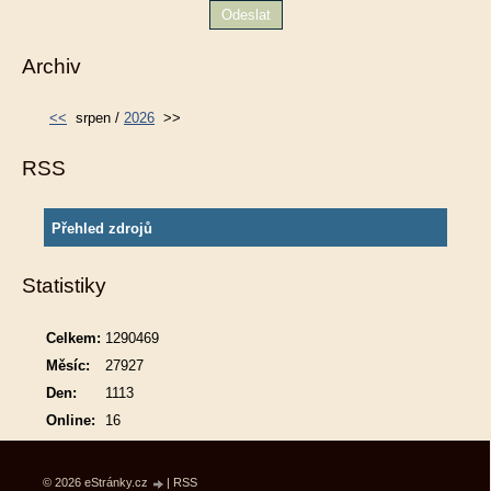
Archiv
<<
srpen /
2026
>>
RSS
Přehled zdrojů
Statistiky
Celkem:
1290469
Měsíc:
27927
Den:
1113
Online:
16
© 2026 eStránky.cz
|
RSS