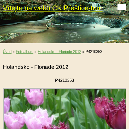
Vítejte na webu CK Přeštice-tour
Úvod
»
Fotoalbum
»
Holandsko - Floriade 2012
»
P4210353
Holandsko - Floriade 2012
P4210353