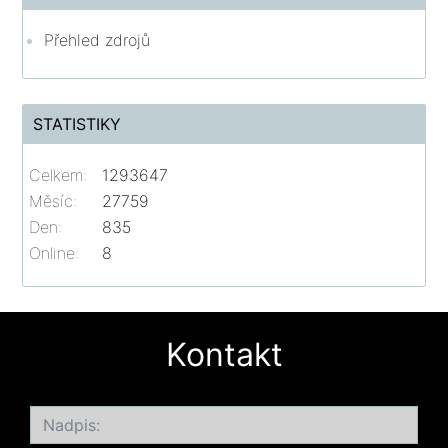
Přehled zdrojů
STATISTIKY
Celkem:
1293647
Měsíc:
27759
Den:
835
Online:
8
Kontakt