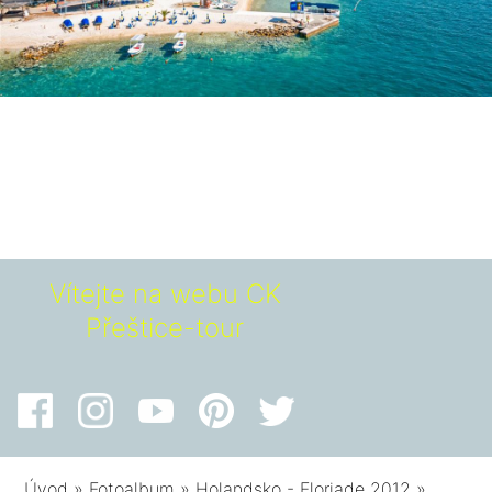
Vítejte na webu CK
Přeštice-tour
Úvod
»
Fotoalbum
»
Holandsko - Floriade 2012
»