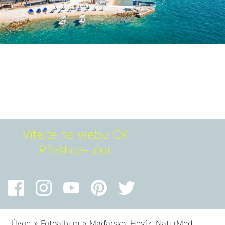
Vítejte na webu CK
Přeštice-tour
Úvod
»
Fotoalbum
»
Maďarsko, Hévíz, NaturMed