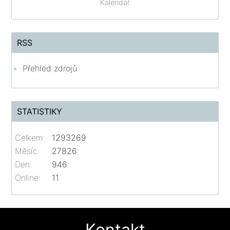
Kalendář
RSS
Přehled zdrojů
STATISTIKY
Celkem:
1293269
Měsíc:
27826
Den:
946
Online:
11
Kontakt