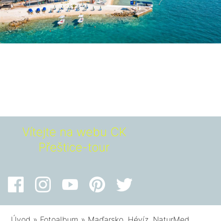
Vítejte na webu CK
Přeštice-tour
Úvod
»
Fotoalbum
»
Maďarsko, Hévíz, NaturMed