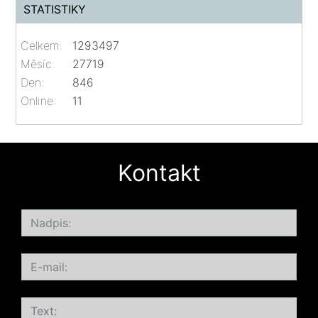
STATISTIKY
Celkem:
1293497
Měsíc:
27719
Den:
846
Online:
11
Kontakt