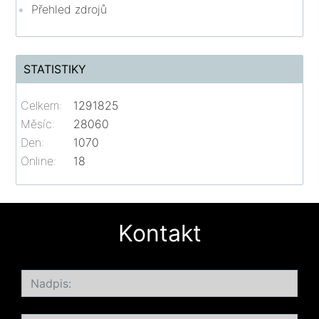
Přehled zdrojů
STATISTIKY
Celkem:
1291825
Měsíc:
28060
Den:
1070
Online:
18
Kontakt