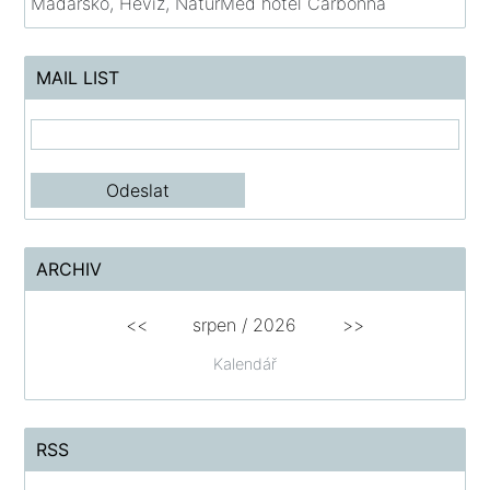
Maďarsko, Hévíz, NaturMed hotel Carbonna
MAIL LIST
ARCHIV
<<
srpen
/
2026
>>
Kalendář
RSS