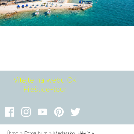
Vítejte na webu CK
Přeštice-tour
Úvod
»
Fotoalbum
»
Maďarsko, Hévíz
»