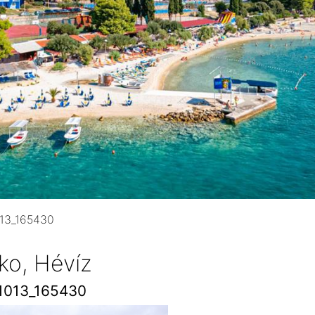
13_165430
ko, Hévíz
1013_165430