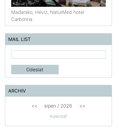
Maďarsko, Hévíz, NaturMed hotel
Carbonna
MAIL LIST
ARCHIV
<<
srpen
/
2026
>>
Kalendář