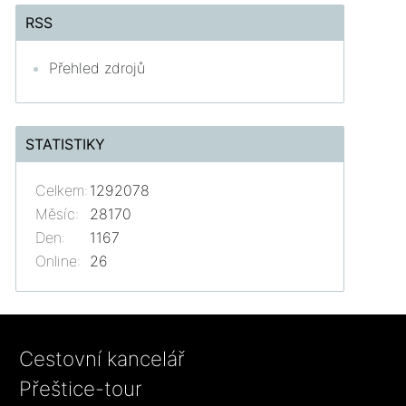
RSS
Přehled zdrojů
STATISTIKY
Celkem:
1292078
Měsíc:
28170
Den:
1167
Online:
26
Cestovní kancelář
Přeštice-tour