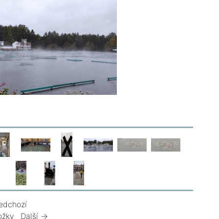
edchozí
ožky
Další →