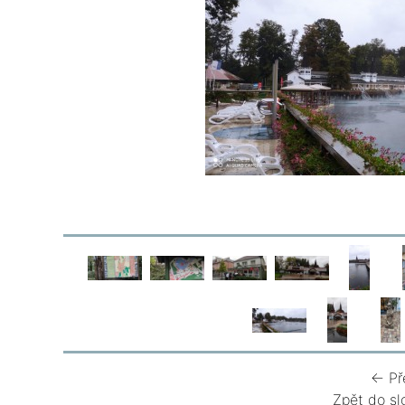
← Př
Zpět do sl