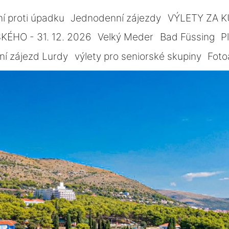
ní proti úpadku
Jednodenní zájezdy
VÝLETY ZA 
ÉHO - 31. 12. 2026
Velký Meder
Bad Füssing
P
ní zájezd Lurdy
výlety pro seniorské skupiny
Foto