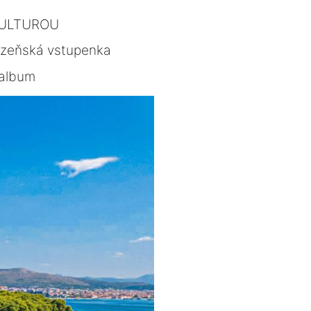
KULTUROU
lzeňská vstupenka
album