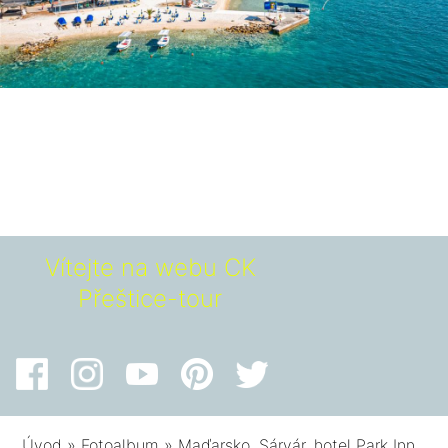
Vítejte na webu CK
Přeštice-tour
Úvod
»
Fotoalbum
»
Maďarsko, Sárvár, hotel Park Inn