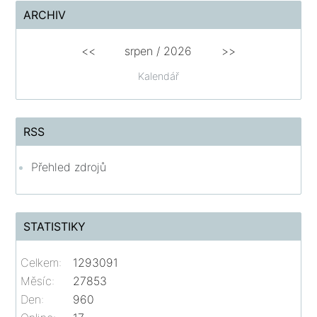
ARCHIV
<<
srpen
/
2026
>>
Kalendář
RSS
Přehled zdrojů
STATISTIKY
Celkem:
1293091
Měsíc:
27853
Den:
960