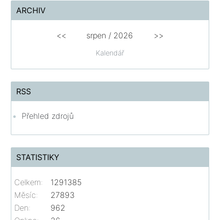
ARCHIV
<<
srpen
/
2026
>>
Kalendář
RSS
Přehled zdrojů
STATISTIKY
Celkem:
1291385
Měsíc:
27893
Den:
962