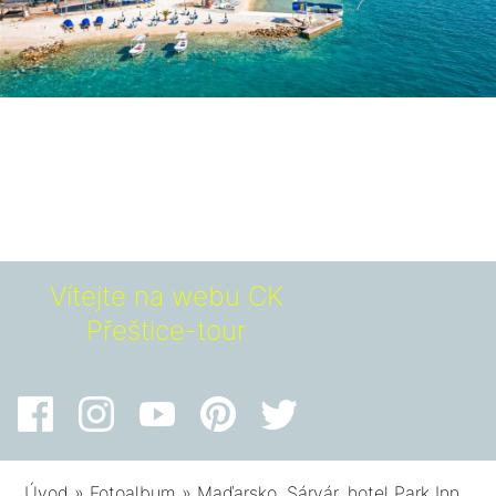
Vítejte na webu CK
Přeštice-tour
Úvod
»
Fotoalbum
»
Maďarsko, Sárvár, hotel Park Inn