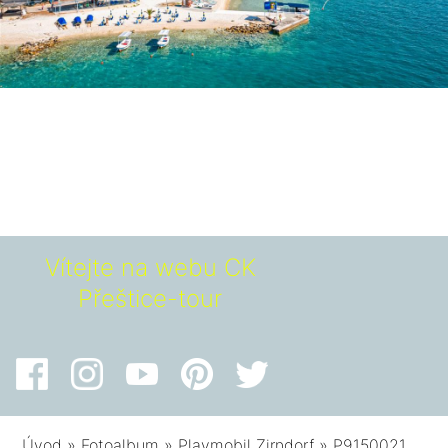
Vítejte na webu CK
Přeštice-tour
Úvod
»
Fotoalbum
»
Playmobil Zirndorf
»
P9150021