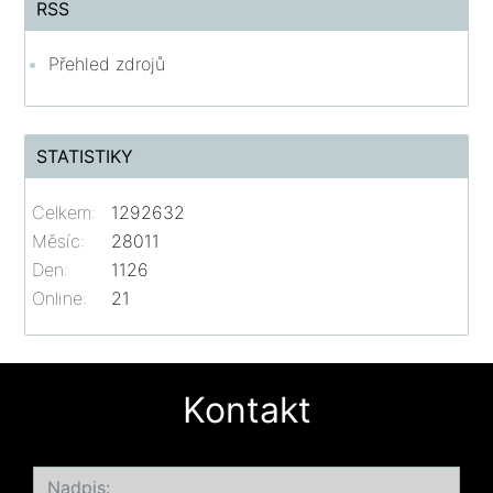
RSS
Přehled zdrojů
STATISTIKY
Celkem:
1292632
Měsíc:
28011
Den:
1126
Online:
21
Kontakt