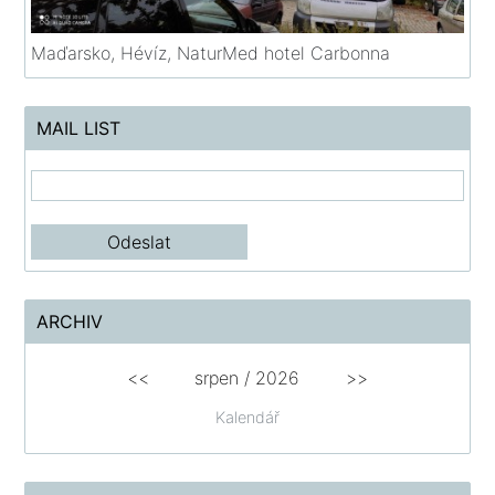
Maďarsko, Hévíz, NaturMed hotel Carbonna
MAIL LIST
ARCHIV
<<
srpen
/
2026
>>
Kalendář