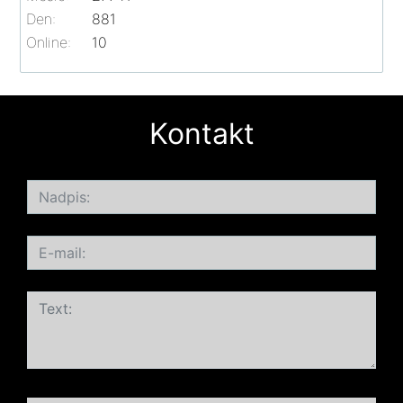
Den:
881
Online:
10
Kontakt