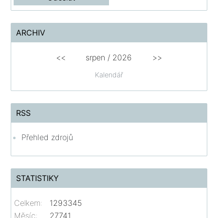
ARCHIV
<<
srpen
/
2026
>>
Kalendář
RSS
Přehled zdrojů
STATISTIKY
Celkem:
1293345
Měsíc:
27741