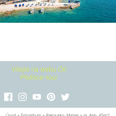
Vítejte na webu CK
Přeštice-tour
Úvod
»
Fotoalbum
»
Rakousko, Matrei
»
m_App. 45m2