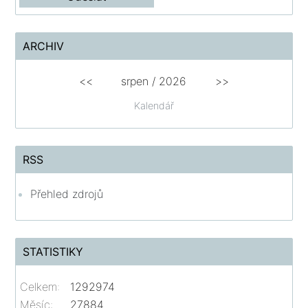
ARCHIV
<<
srpen
/
2026
>>
Kalendář
RSS
Přehled zdrojů
STATISTIKY
Celkem:
1292974
Měsíc:
27884