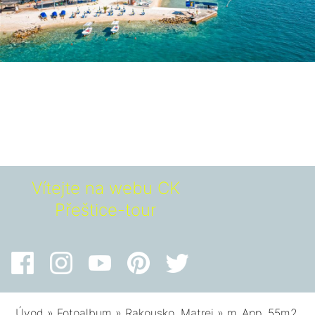
Vítejte na webu CK
Přeštice-tour
Úvod
»
Fotoalbum
»
Rakousko, Matrei
»
m_App. 55m2