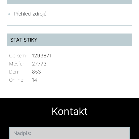
Přehled zdrojů
STATISTIKY
Celkem:
1293871
Měsíc:
27773
Den:
853
Online:
14
Kontakt