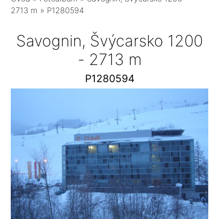
2713 m
»
P1280594
Savognin, Švýcarsko 1200
- 2713 m
P1280594