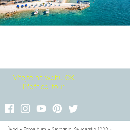
Vítejte na webu CK
Přeštice-tour
Úvod
»
Fotoalbum
»
Savognin, Švýcarsko 1200 -