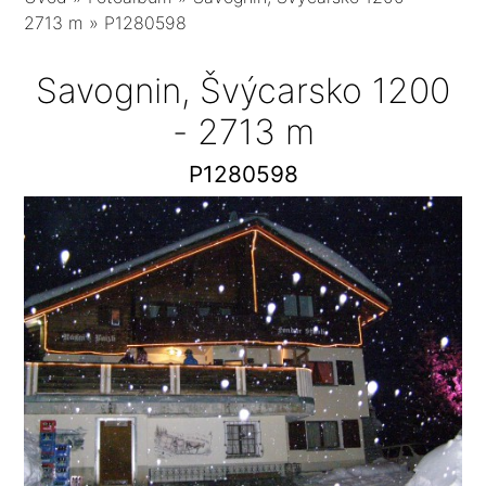
2713 m
»
P1280598
Savognin, Švýcarsko 1200
- 2713 m
P1280598