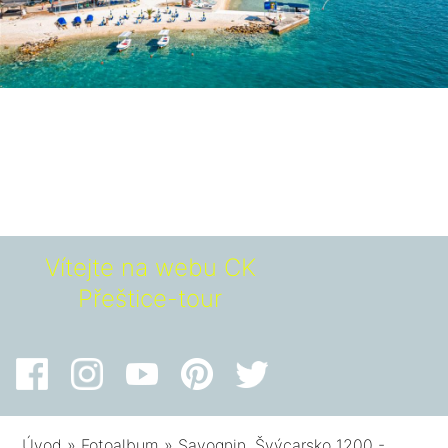
Vítejte na webu CK
Přeštice-tour
Úvod
»
Fotoalbum
»
Savognin, Švýcarsko 1200 -