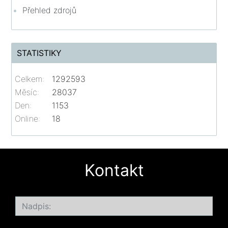
Přehled zdrojů
STATISTIKY
Celkem:
1292593
Měsíc:
28037
Den:
1153
Online:
18
Kontakt