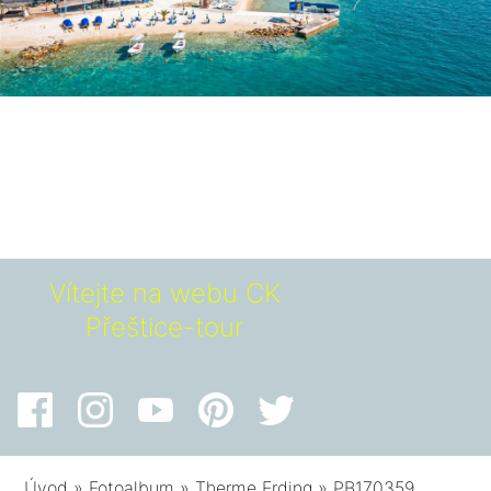
Vítejte na webu CK
Přeštice-tour
Úvod
»
Fotoalbum
»
Therme Erding
»
PB170359