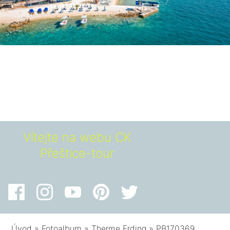
Vítejte na webu CK
Přeštice-tour
Úvod
»
Fotoalbum
»
Therme Erding
»
PB170369