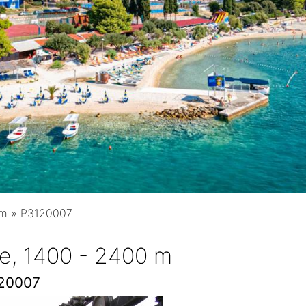
0 m
»
P3120007
ie, 1400 - 2400 m
20007