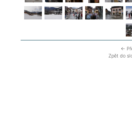
← Př
Zpět do sl