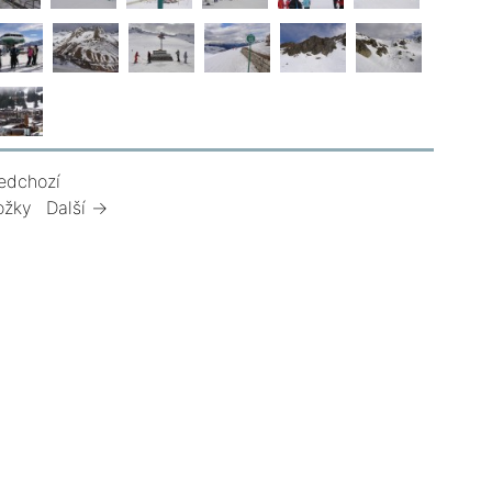
edchozí
ožky
Další →