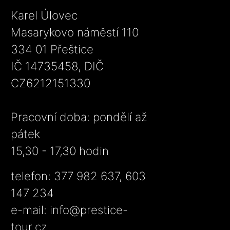
Karel Úlovec
Masarykovo náměstí 110
334 01 Přeštice
IČ 14735458, DIČ
CZ6212151330
Pracovní doba: pondělí až
pátek
15,30 - 17,30 hodin
telefon: 377 982 637, 603
147 234
e-mail:
info@prestice-
tour.cz