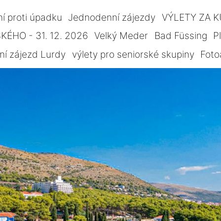
ní proti úpadku
Jednodenní zájezdy
VÝLETY ZA 
ÉHO - 31. 12. 2026
Velký Meder
Bad Füssing
P
ní zájezd Lurdy
výlety pro seniorské skupiny
Foto