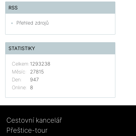
RSS
Přehled zdrojů
STATISTIKY
Celkem:
1293238
Měsíc:
27815
Den:
947
Online:
8
Cestovní kancelář
Přeštice-tour