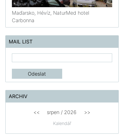
Maďarsko, Hévíz, NaturMed hotel
Carbonna
MAIL LIST
ARCHIV
<<
srpen
/
2026
>>
Kalendář