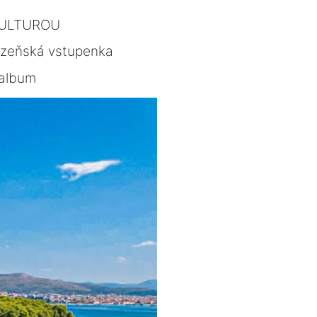
KULTUROU
lzeňská vstupenka
album