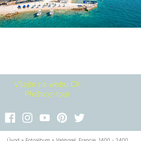
Vítejte na webu CK
Přeštice-tour
Úvod
»
Fotoalbum
»
Valmorel, Francie, 1400 - 2400