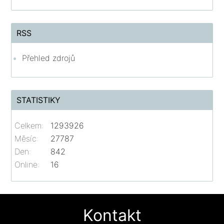
RSS
Přehled zdrojů
STATISTIKY
Celkem:
1293926
Měsíc:
27787
Den:
842
Online:
16
Kontakt