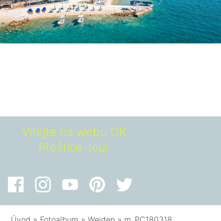
Vítejte na webu CK
Přeštice-tour
Úvod
»
Fotoalbum
»
Weiden
»
m_PC180318