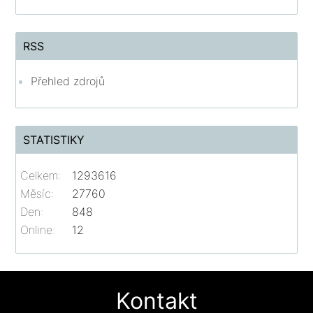
RSS
Přehled zdrojů
STATISTIKY
Celkem:
1293616
Měsíc:
27760
Den:
848
Online:
12
Kontakt