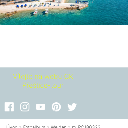
Vítejte na webu CK
Přeštice-tour
Úvod
»
Fotoalbum
»
Weiden
»
m_PC180322