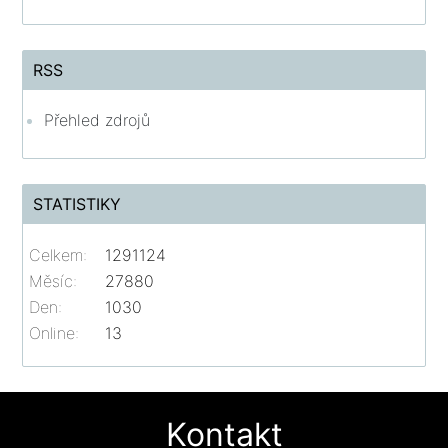
RSS
Přehled zdrojů
STATISTIKY
Celkem:
1291124
Měsíc:
27880
Den:
1030
Online:
13
Kontakt