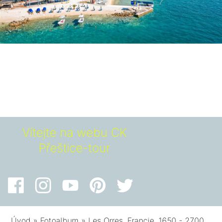
Vítejte na webu CK
Přeštice-tour
Úvod
»
Fotoalbum
»
Les Orres, Francie, 1650 - 2700