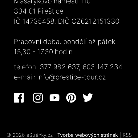
Masarykovo náměstí 110
334 01 Přeštice
IČ 14735458, DIČ CZ6212151330
Pracovní doba: pondělí až pátek
15,30 - 17,30 hodin
telefon: 377 982 637, 603 147 234
e-mail:
info@prestice-tour.cz
© 2026 eStránky.cz
|
Tvorba webových stránek
|
RSS