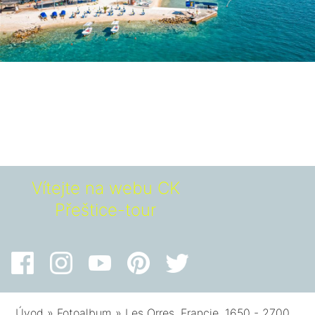
Vítejte na webu CK
Přeštice-tour
Úvod
»
Fotoalbum
»
Les Orres, Francie, 1650 - 2700