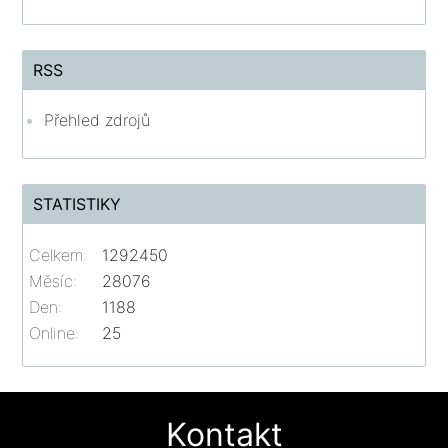
RSS
Přehled zdrojů
STATISTIKY
Celkem:
1292450
Měsíc:
28076
Den:
1188
Online:
25
Kontakt