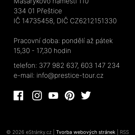
Masarykovo náměstí 110
334 01 Přeštice
IČ 14735458, DIČ CZ6212151330
Pracovní doba: pondělí až pátek
15,30 - 17,30 hodin
telefon: 377 982 637, 603 147 234
e-mail:
info@prestice-tour.cz
© 2026 eStránky.cz
|
Tvorba webových stránek
|
RSS