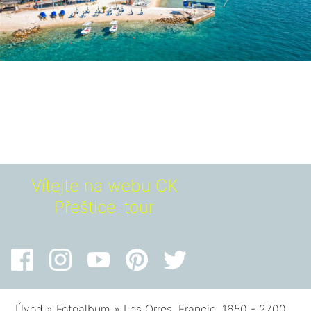
Vítejte na webu CK
Přeštice-tour
Úvod
»
Fotoalbum
»
Les Orres, Francie, 1650 - 2700