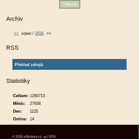
Archiv
<<
srpen /
2026
>>
RSS
Přehled zdrojů
Statistiky
Celkem:
1290713
Měsíc:
27938
Den:
1125
Online:
14
© 2026 eStránky.cz
|
RSS