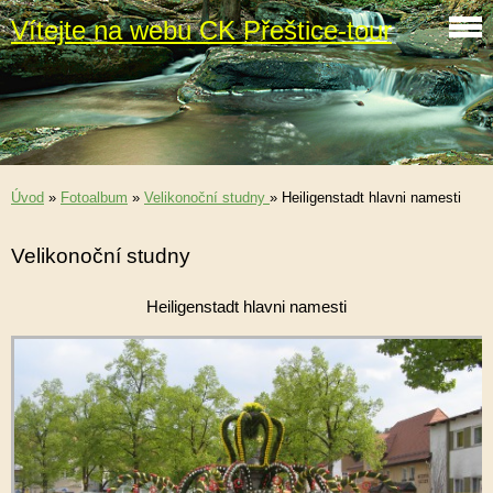
Vítejte na webu CK Přeštice-tour
Úvod
»
Fotoalbum
»
Velikonoční studny
»
Heiligenstadt hlavni namesti
Velikonoční studny
Heiligenstadt hlavni namesti