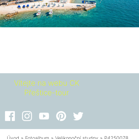
Vítejte na webu CK
Přeštice-tour
Úvod
»
Fotoalbum
»
Velikonoční studny
»
P4250078