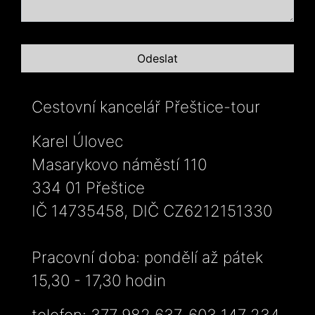
Cestovní kancelář Přeštice-tour
Karel Úlovec
Masarykovo náměstí 110
334 01 Přeštice
IČ 14735458, DIČ CZ6212151330
Pracovní doba: pondělí až pátek
15,30 - 17,30 hodin
telefon: 377 982 637, 603 147 234