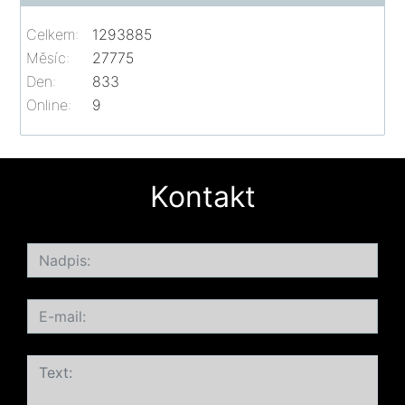
Celkem:
1293885
Měsíc:
27775
Den:
833
Online:
9
Kontakt