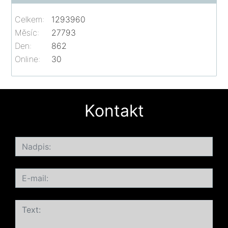
Celkem:
1293960
Měsíc:
27793
Den:
862
Online:
30
Kontakt