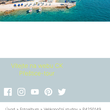
Vítejte na webu CK
Přeštice-tour
Úvod
»
Fotoalbum
»
Velikonoční studny
»
P4250149