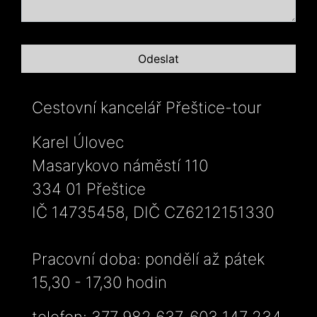
Cestovní kancelář Přeštice-tour
Karel Úlovec
Masarykovo náměstí 110
334 01 Přeštice
IČ 14735458, DIČ CZ6212151330
Pracovní doba: pondělí až pátek
15,30 - 17,30 hodin
telefon: 377 982 637, 603 147 234