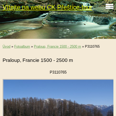
Vítejte na webu CK Přeštice-tour
Úvod
»
Fotoalbum
»
Praloup, Francie 1500 - 2500 m
»
P3110765
Praloup, Francie 1500 - 2500 m
P3110765