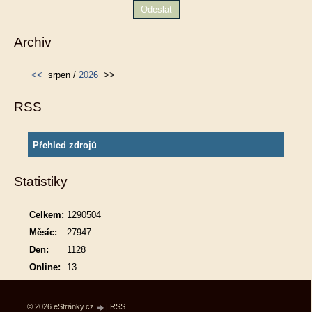
Archiv
<<
srpen /
2026
>>
RSS
Přehled zdrojů
Statistiky
Celkem:
1290504
Měsíc:
27947
Den:
1128
Online:
13
© 2026 eStránky.cz
|
RSS