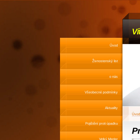
Ví
Úvod
Živnostenský list
o nás
Všeobecné podmínky
Aktuality
Úvod
Pojištění proti úpadku
Pr
Velký Meder