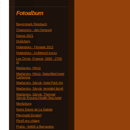
Fotoalbum
Bayernpark Reisbach
Chanovice - den řemesel
Davos 2021
Drážďany
Holandsko - Floriade 2012
Holandsko - květinové korzo
Les Orres, Francie, 1650 - 2700
m
Maďarsko, Hévíz
Maďarsko, Hévíz, NaturMed hotel
Carbonna
Maďarsko, Sárvár, hotel Park Inn
Maďarsko, Sárvár, termální lázně
Maďarsko, Sárvár. Thermal
Sárvár Ensana Health Spa hotel
Moritzburg
Notre Dame de La Salette
Playmobil Zirndorf
Plzeň pro chlapy
Praha - letiště a Barrandov