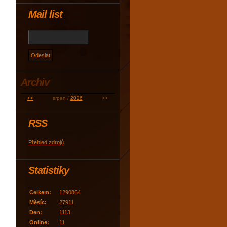
Mail list
Archiv
<<
srpen /
2026
>>
RSS
Přehled zdrojů
Statistiky
Celkem:
1290864
Měsíc:
27911
Den:
1113
Online:
11