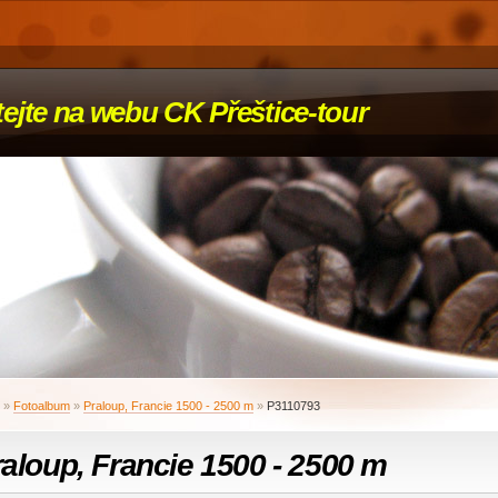
tejte na webu CK Přeštice-tour
»
Fotoalbum
»
Praloup, Francie 1500 - 2500 m
»
P3110793
aloup, Francie 1500 - 2500 m