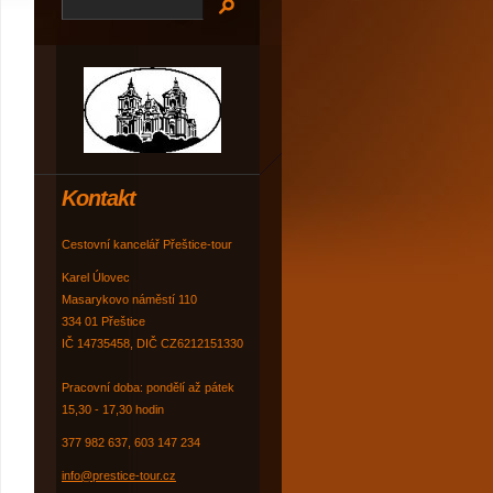
Kontakt
Cestovní kancelář Přeštice-tour
Karel Úlovec
Masarykovo náměstí 110
334 01 Přeštice
IČ 14735458, DIČ CZ6212151330
Pracovní doba: pondělí až pátek
15,30 - 17,30 hodin
377 982 637, 603 147 234
info@prestice-tour.cz