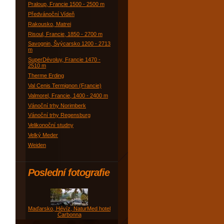
Praloup, Francie 1500 - 2500 m
Předvánoční Vídeň
Rakousko, Matrei
Risoul, Francie, 1850 - 2700 m
Savognin, Švýcarsko 1200 - 2713
m
SuperDévoluy, Francie 1470 -
2510 m
Therme Erding
Val Cenis Termignon (Francie)
Valmorel, Francie, 1400 - 2400 m
Vánoční trhy Norimberk
Vánoční trhy Regensburg
Velikonoční studny
Velký Meder
Weiden
Poslední fotografie
Maďarsko, Hévíz, NaturMed hotel
Carbonna