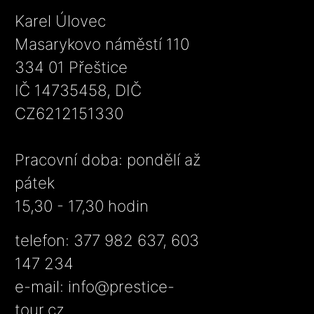
Karel Úlovec
Masarykovo náměstí 110
334 01 Přeštice
IČ 14735458, DIČ
CZ6212151330
Pracovní doba: pondělí až
pátek
15,30 - 17,30 hodin
telefon: 377 982 637, 603
147 234
e-mail:
info@prestice-
tour.cz