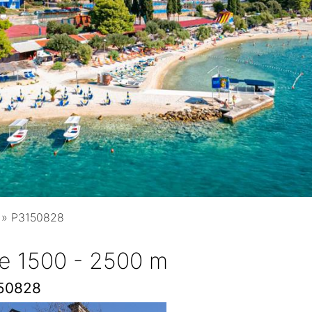
»
P3150828
ie 1500 - 2500 m
50828