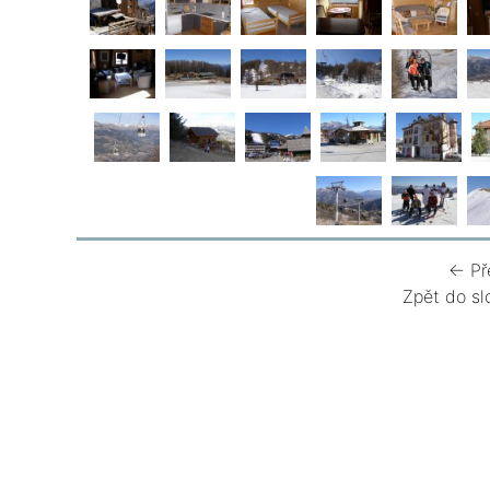
← Př
Zpět do sl