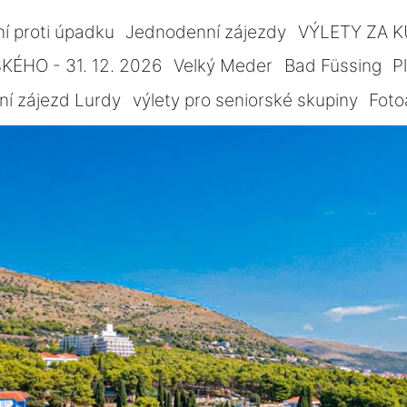
ní proti úpadku
Jednodenní zájezdy
VÝLETY ZA 
ÉHO - 31. 12. 2026
Velký Meder
Bad Füssing
P
ní zájezd Lurdy
výlety pro seniorské skupiny
Foto