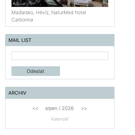
Maďarsko, Hévíz, NaturMed hotel
Carbonna
MAIL LIST
ARCHIV
<<
srpen
/
2026
>>
Kalendář