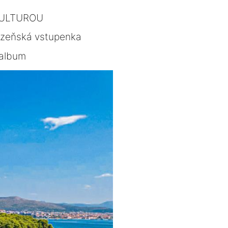
KULTUROU
lzeňská vstupenka
album