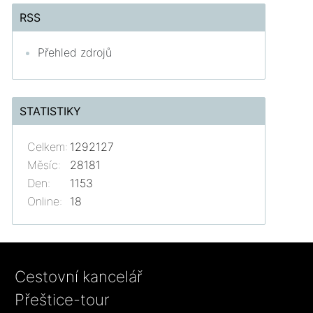
RSS
Přehled zdrojů
STATISTIKY
Celkem:
1292127
Měsíc:
28181
Den:
1153
Online:
18
Cestovní kancelář
Přeštice-tour