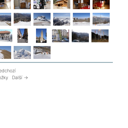
edchozí
ožky
Další →