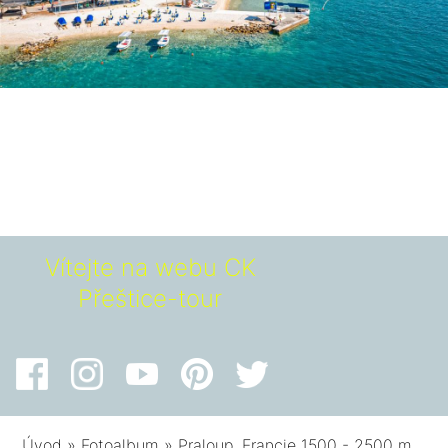
Vítejte na webu CK
Přeštice-tour
Úvod
»
Fotoalbum
»
Praloup, Francie 1500 - 2500 m