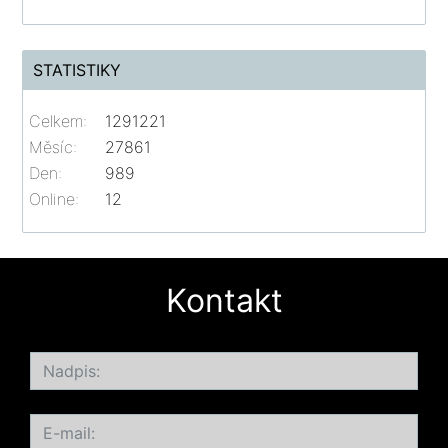
STATISTIKY
Celkem:
1291221
Měsíc:
27861
Den:
989
Online:
12
Kontakt