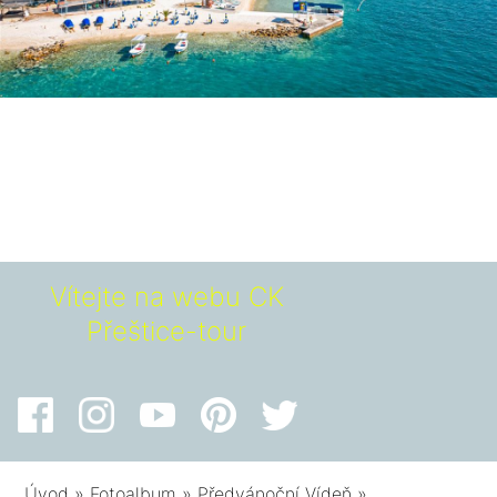
Vítejte na webu CK
Přeštice-tour
Úvod
»
Fotoalbum
»
Předvánoční Vídeň
»