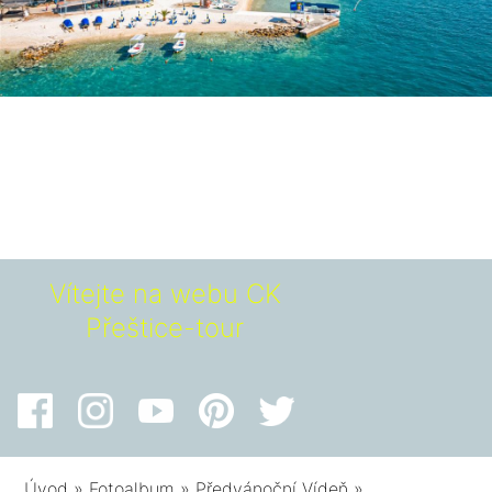
Vítejte na webu CK
Přeštice-tour
Úvod
»
Fotoalbum
»
Předvánoční Vídeň
»