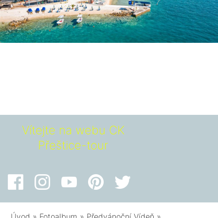
Vítejte na webu CK
Přeštice-tour
Úvod
»
Fotoalbum
»
Předvánoční Vídeň
»