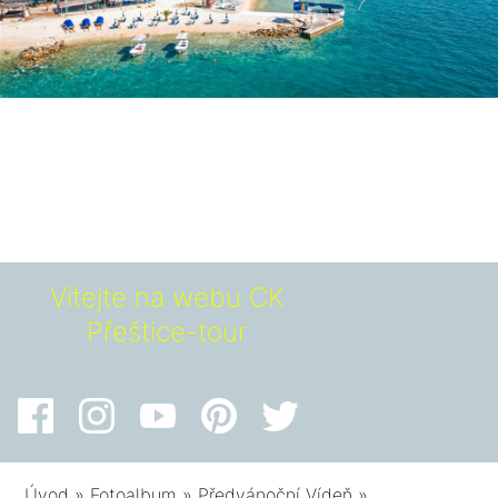
Vítejte na webu CK
Přeštice-tour
Úvod
»
Fotoalbum
»
Předvánoční Vídeň
»