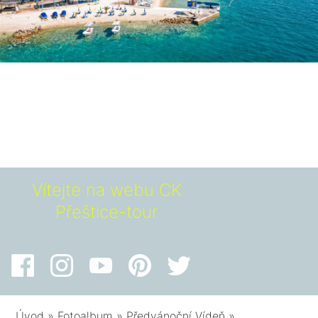
Vítejte na webu CK
Přeštice-tour
Úvod
»
Fotoalbum
»
Předvánoční Vídeň
»