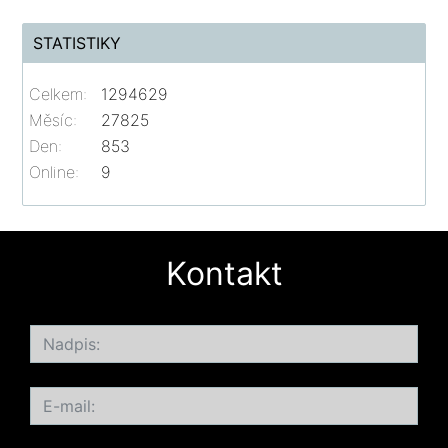
STATISTIKY
Celkem:
1294629
Měsíc:
27825
Den:
853
Online:
9
Kontakt