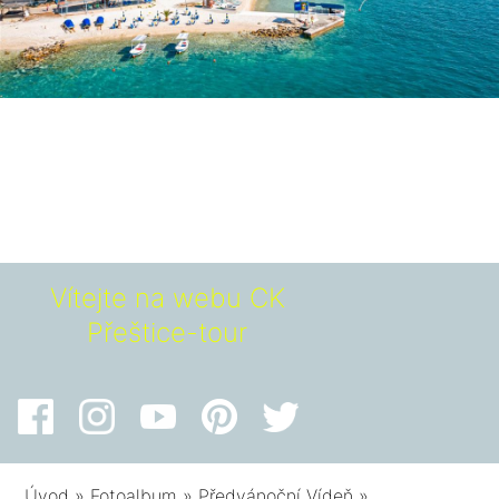
Vítejte na webu CK
Přeštice-tour
Úvod
»
Fotoalbum
»
Předvánoční Vídeň
»